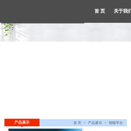
首 页
关于我们
产品展示
新闻中心
首 页
人才招聘
关于我
联系我们
登录
注册
产品展示
首 页
>
产品展示
>
智能平台