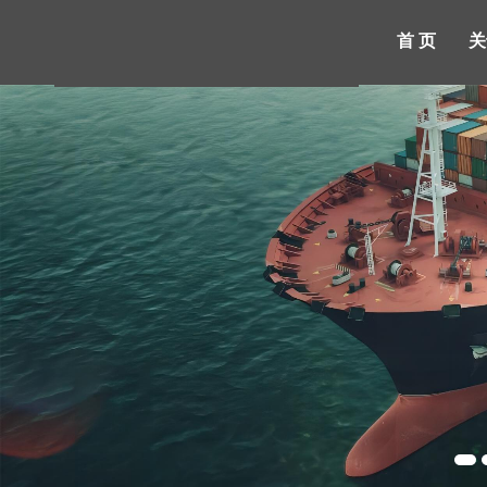
首 页
关